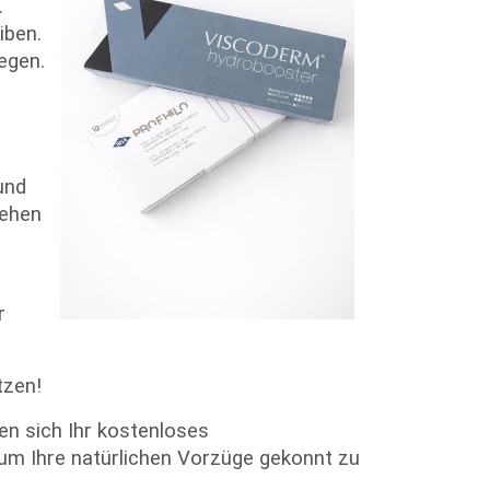
.
iben.
egen.
und
sehen
r
tzen!
n sich Ihr kostenloses
 um Ihre natürlichen Vorzüge gekonnt zu